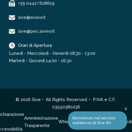
+39 0442/628619
sive@sivevr.it
sive@pec.sivevr.it
Orari di Apertura
Lunedì - Mercoledì - Venerdì 08:30 - 13:00
Martedì - Giovedì 14:00 - 16:30
© 2026 Sive • All Rights Reserved. • P.IVA e C.F.:
03550380236
X
ichiarazione
Amministrazione
Privacy
Cookie
Benvenuto nel servizio
Whistleblowing
Credi
assistenza di Sive Srl.
Trasparente
Policy
Policy
ccessibilità