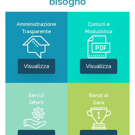
bisogno
Amministrazione
Comuni e
Trasparente
Modulistica
Visualizza
Visualizza
Servizi
Bandi di
Offerti
Gara