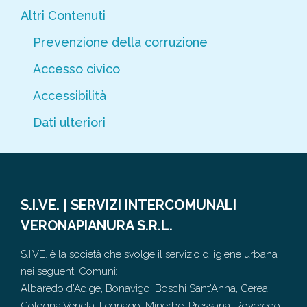
Altri Contenuti
Prevenzione della corruzione
Accesso civico
Accessibilità
Dati ulteriori
S.I.VE. | SERVIZI INTERCOMUNALI
VERONAPIANURA S.R.L.
S.I.VE. è la società che svolge il servizio di igiene urbana
nei seguenti Comuni:
Albaredo d'Adige, Bonavigo, Boschi Sant'Anna, Cerea,
Cologna Veneta, Legnago, Minerbe, Pressana, Roveredo