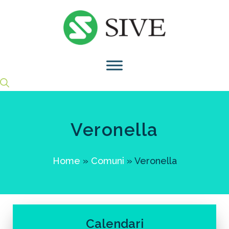
Vai
al
contenuto
Veronella
Home
»
Comuni
»
Veronella
Calendari