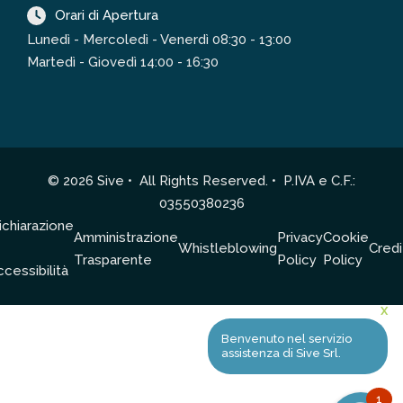
Orari di Apertura
Lunedì - Mercoledì - Venerdì 08:30 - 13:00
Martedì - Giovedì 14:00 - 16:30
© 2026 Sive • All Rights Reserved. • P.IVA e C.F.:
03550380236
ichiarazione
Amministrazione
Privacy
Cookie
Whistleblowing
Credi
Trasparente
Policy
Policy
ccessibilità
X
Benvenuto nel servizio
assistenza di Sive Srl.
1