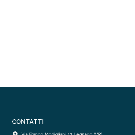
CONTATTI
Via Franco Modigliani, 13 Legnago (VR)