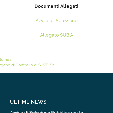
Documenti Allegati
Avviso di Selezione
Allegato SUB A
tolomea
no di Controllo di S.I.VE. Srl
ULTIME NEWS
Avviso di Selezione Pubblica per la