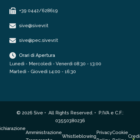
+39 0442/628619
sive@sivevr.it
sive@pec.sivevr.it
Orari di Apertura
Lunedì - Mercoledì - Venerdì 08:30 - 13:00
Martedì - Giovedì 14:00 - 16:30
© 2026 Sive • All Rights Reserved. • P.IVA e C.F.:
03550380236
ichiarazione
Amministrazione
Privacy
Cookie
Whistleblowing
Credi
X